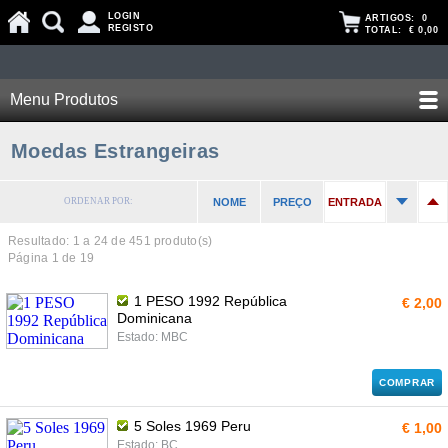
LOGIN
ARTIGOS:
0
REGISTO
TOTAL:
€ 0,00
Menu Produtos
Moedas Estrangeiras
ORDENAR POR:
NOME
PREÇO
ENTRADA
Resultado: 1 a
24
de 451 produto(s)
Página 1 de 19
1 PESO 1992 República
€ 2,00
Dominicana
Estado: MBC
COMPRAR
5 Soles 1969 Peru
€ 1,00
Estado: BC