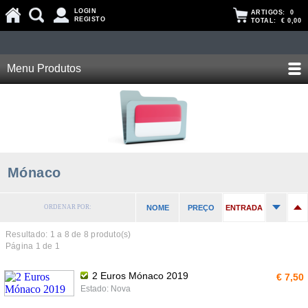
LOGIN
ARTIGOS:
0
REGISTO
TOTAL:
€ 0,00
Menu Produtos
Mónaco
ORDENAR POR:
NOME
PREÇO
ENTRADA
Resultado: 1 a
8
de 8 produto(s)
Página 1 de 1
2 Euros Mónaco 2019
€ 7,50
Estado: Nova