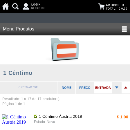
LOGIN
ARTIGOS:
0
REGISTO
TOTAL:
€ 0,00
Menu Produtos
1 Cêntimo
ORDENAR POR:
NOME
PREÇO
ENTRADA
Resultado: 1 a
17
de 17 produto(s)
Página 1 de 1
1 Cêntimo Áustria 2019
€ 1,00
Estado: Nova