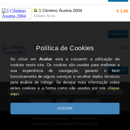
1 Cêntimo Áustria 2004
€ 1,00
Estado: Nova
COMPRAR
1 Cêntimo Áustria 2003
€ 1,50
Estado: Nova
COMPRAR
Termos e Condições
Politica de Privacidade
Quem Somos
Contactos
RAL
CONTACTOS
IVA Regime de Isenção - ART.53 do CIVA
Copyright © JCNUMISMATICA.com 2026