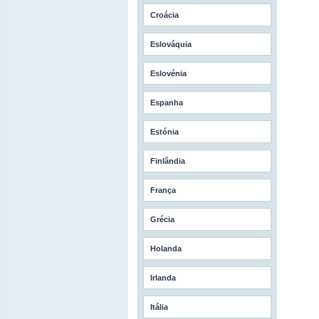
Croácia
Eslováquia
Eslovénia
Espanha
Estónia
Finlândia
França
Grécia
Holanda
Irlanda
Itália