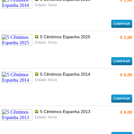
€ 1,00
Estado: Nova
COMPRAR
5 Cêntimos Espanha 2025
€ 2,00
Estado: Nova
COMPRAR
5 Cêntimos Espanha 2014
€ 6,00
Estado: Nova
COMPRAR
5 Cêntimos Espanha 2013
€ 6,00
Estado: Nova