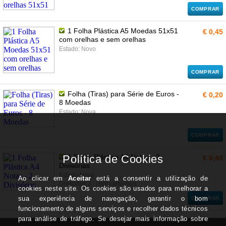
COMPRAR
1 Folha Plástica A5 Moedas 51x51
€ 0,45
com orelhas e sem orelhas
Estado: Novo
COMPRAR
Folha (Tiras) para Série de Euros -
€ 0,20
8 Moedas
Estado: Nova
COMPRAR
1 Folha Plástica A4 Notas - 2
€ 0,40
Divisórias
Estado:Nova
Divisórias 2 - com cartolinas
COMPRAR