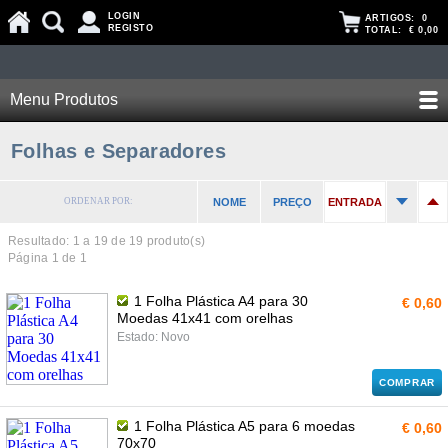
LOGIN
ARTIGOS:
0
REGISTO
TOTAL:
€ 0,00
Menu Produtos
Folhas e Separadores
ORDENAR POR:
NOME
PREÇO
ENTRADA
Resultado: 1 a
19
de 19 produto(s)
Página 1 de 1
1 Folha Plástica A4 para 30
€ 0,60
Moedas 41x41 com orelhas
Estado: Novo
COMPRAR
1 Folha Plástica A5 para 6 moedas
€ 0,60
70x70