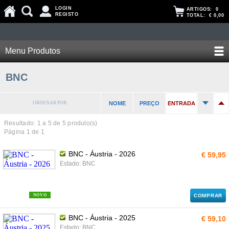
LOGIN
ARTIGOS:
0
REGISTO
TOTAL:
€ 0,00
Menu Produtos
BNC
ORDENAR POR:
NOME
PREÇO
ENTRADA
Resultado: 1 a
5
de 5 produto(s)
Página 1 de 1
BNC - Áustria - 2026
€ 59,95
Estado: BNC
NOVO
COMPRAR
BNC - Áustria - 2025
€ 59,10
Estado: BNC