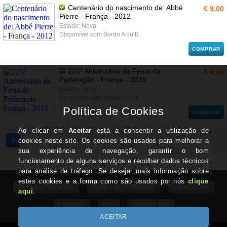
Centenário do nascimento de: Abbé
€ 9,00
Pierre - França - 2012
Estado: Nova
Disponível com Bordo A ou B
COMPRAR
225º Aniversário da Festa da
€ 4,00
Federação - França - 2015
Estado: Nova
Disponível com Bordo A ou B
COMPRAR
1
2
Ver Todos
Termos e Condições
Politica de Privacidade
Quem Somos
Contactos
RAL
CONTACTOS