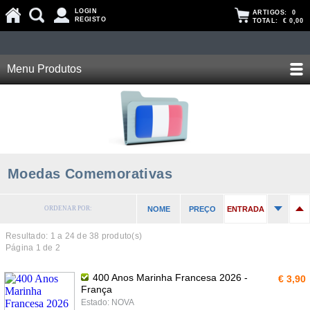
LOGIN
ARTIGOS:
0
REGISTO
TOTAL:
€ 0,00
Menu Produtos
Moedas Comemorativas
ORDENAR POR:
NOME
PREÇO
ENTRADA
Resultado: 1 a
24
de 38 produto(s)
Página 1 de 2
400 Anos Marinha Francesa 2026 -
€ 3,90
França
Estado: NOVA