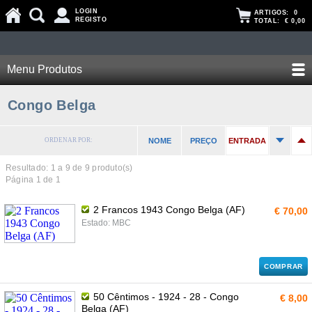
LOGIN
ARTIGOS:
0
REGISTO
TOTAL:
€ 0,00
Menu Produtos
Congo Belga
ORDENAR POR:
NOME
PREÇO
ENTRADA
Resultado: 1 a
9
de 9 produto(s)
Página 1 de 1
2 Francos 1943 Congo Belga (AF)
€ 70,00
Estado: MBC
COMPRAR
50 Cêntimos - 1924 - 28 - Congo
€ 8,00
Belga (AF)