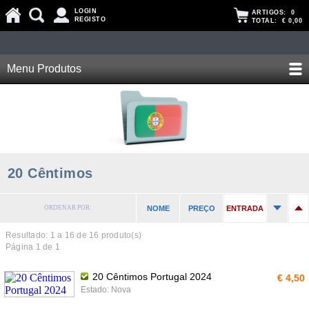
LOGIN
ARTIGOS:
0
REGISTO
TOTAL:
€ 0,00
Menu Produtos
20 Cêntimos
ORDENAR POR:
NOME
PREÇO
ENTRADA
Resultado: 1 a
16
de 16 produto(s)
Página 1 de 1
20 Cêntimos Portugal 2024
€ 4,50
Estado: Nova