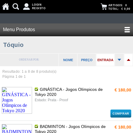
LOGIN
ARTIGOS:
0
REGISTO
TOTAL:
€ 0,00
Menu Produtos
Tóquio
ORDENAR POR:
NOME
PREÇO
ENTRADA
Resultado: 1 a
8
de 8 produto(s)
Página 1 de 1
GINÁSTICA - Jogos Olímpicos de
€ 180,00
Tokyo 2020
Estado: Prata - Proof
COMPRAR
BADMINTON - Jogos Olímpicos de
€ 180,00
Tokyo 2020